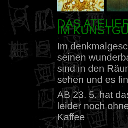
DAS ATELIE
IM KUNSTG
Im denkmalgesch
seinen wunderba
sind in den Räu
sehen und es fi
AB 23. 5. hat da
leider noch ohn
Kaffee