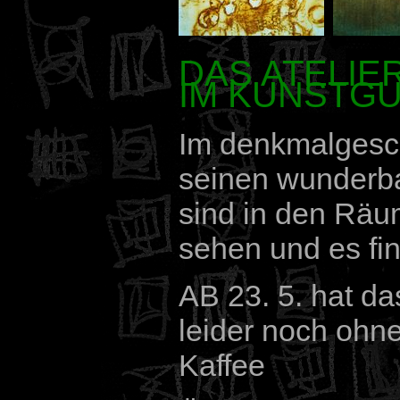
DAS ATELIE
IM KUNSTG
Im denkmalgesch
seinen wunderba
sind in den Räu
sehen und es fi
AB 23. 5. hat da
leider noch ohn
Kaffee