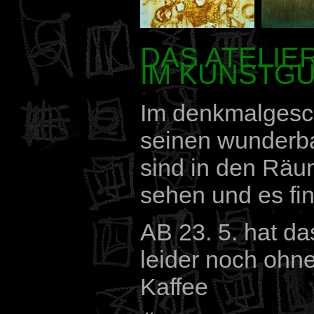
DAS ATELIE
IM KUNSTG
Im denkmalgesch
seinen wunderba
sind in den Räu
sehen und es fi
AB 23. 5. hat da
leider noch ohn
Kaffee