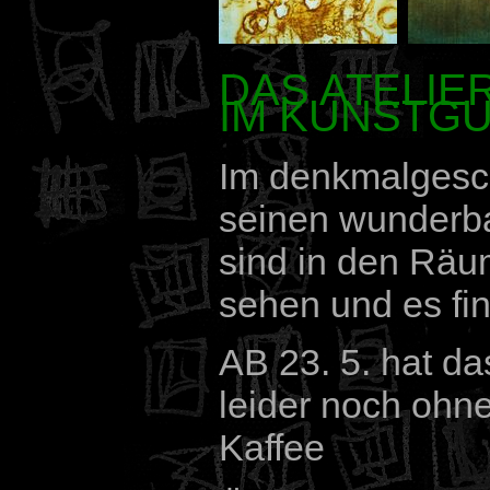
DAS ATELIE
IM KUNSTG
Im denkmalgesch
seinen wunderba
sind in den Räu
sehen und es fi
AB 23. 5. hat da
leider noch ohn
Kaffee