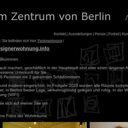
Kontakt
|
Aussstellungen
|
Presse
|
Portrait
|
Ku
: Sie befinden sich hier:
Ferienwohnung
/
signerwohnung.info
willkommen.
aub machen, geschäftlich in der Hauptstadt sind oder einen längeren A
essene Unterkunft für Sie.
u 6 Personen mit 3 getrennten Schlafzimmern.
l und modern eingerichtet, im Frühjahr 2023 wurden alle Räume komplett
et, in Berlins bester Lage, verkehrsgünstig gelegen und ruhig. In der W
ung (WIFI).
e sich auf meiner Site um.
elne Fotos der Wohnräume