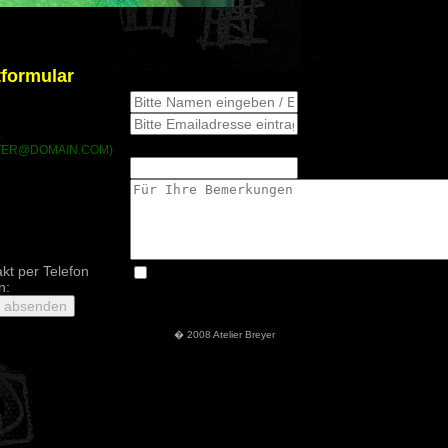
formular
-
TER@DOMAIN.COM)
akt per Telefon
n:
� 2008 Atelier Breyer