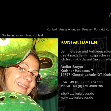
Kontakt
|
Aussstellungen
|
Presse
|
Portrait
|
Ku
: Sie befinden sich hier:
Kontakt
/
KONTAKTDATEN
Bei Interesse und Anfragen ruf
direkt nach Terminabsprache in 
Ich freu mich darauf Sie zu treff
Atelier Breyer
Krahner Hauptstr. 7
14797 Kloster Lehnin OT Kra
Fon +49 (0)33835 754 992
Mobil +49 (0)179 4989195
info
@atelierbreyer.de
www.atelierbreyer.de