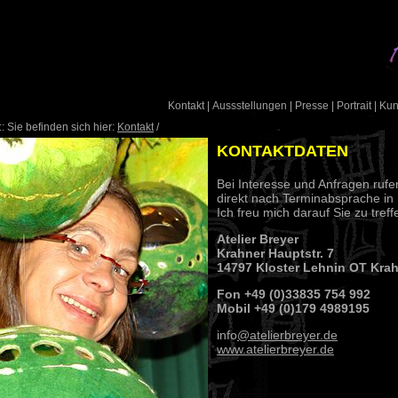
Kontakt
|
Aussstellungen
|
Presse
|
Portrait
|
Ku
: Sie befinden sich hier:
Kontakt
/
KONTAKTDATEN
Bei Interesse und Anfragen ruf
direkt nach Terminabsprache in 
Ich freu mich darauf Sie zu treff
Atelier Breyer
Krahner Hauptstr. 7
14797 Kloster Lehnin OT Kra
Fon +49 (0)33835 754 992
Mobil +49 (0)179 4989195
info
@atelierbreyer.de
www.atelierbreyer.de