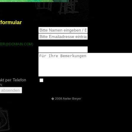
formular
-
TER@DOMAIN.COM)
akt per Telefon
n:
� 2008 Atelier Breyer