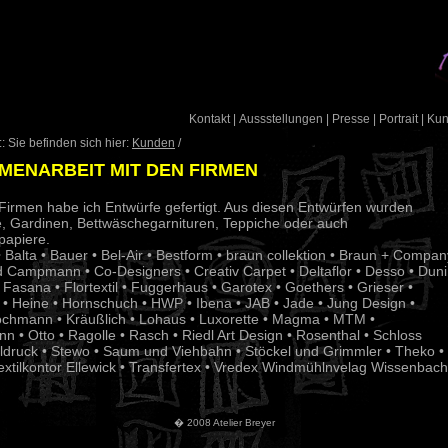
Kontakt
|
Aussstellungen
|
Presse
|
Portrait
|
Ku
: Sie befinden sich hier:
Kunden
/
MENARBEIT MIT DEN FIRMEN
Firmen habe ich Entwürfe gefertigt. Aus diesen Entwürfen wurden
e, Gardinen, Bettwäschegarnituren, Teppiche oder auch
apiere.
 Balta • Bauer • Bel-Air • Bestform • braun collektion •
Braun + Compan
nd Campmann • Co-Designers •
Creativ Carpet • Deltaflor • Desso • Duni
 Fasana • Flortextil • Fuggerhaus • Garotex • Goethers • Grieser •
• Heine • Hornschuch • HWP • Ibena • JAB • Jade • Jung Design •
ochmann • Kräußlich • Lohaus • Luxorette • Magma • MTM •
 • Otto • Ragolle • Rasch • Riedl Art Design • Rosenthal • Schloss
tildruck • Stewo • Saum und Viehbahn •
Stöckel und Grimmler • Theko •
 Textilkontor Ellewick • Transfertex • Vredex Windmühlnvelag Wissenbach
� 2008 Atelier Breyer