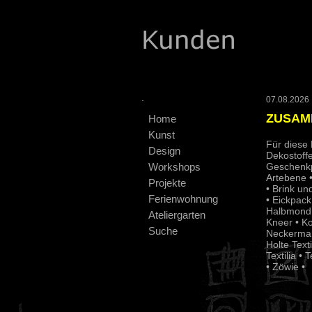
.
07.08.2026 :
ZUSAM
Home
Kunst
Für diese 
Design
Dekostoff
Workshops
Geschenkp
Artebene •
Projekte
• Brink u
Ferienwohnung
• Eickpack
Halbmond 
Ateliergarten
Kneer • K
Suche
Neckermann
Holte Tex
Textilia •
• Zöwie •