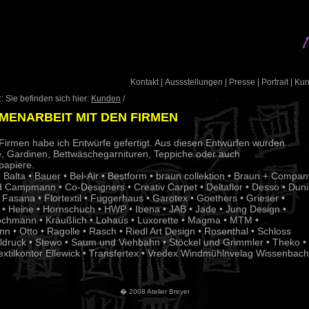
Kontakt
|
Aussstellungen
|
Presse
|
Portrait
|
Ku
: Sie befinden sich hier:
Kunden
/
MENARBEIT MIT DEN FIRMEN
Firmen habe ich Entwürfe gefertigt. Aus diesen Entwürfen wurden
e, Gardinen, Bettwäschegarnituren, Teppiche oder auch
apiere.
 Balta • Bauer • Bel-Air • Bestform • braun collektion •
Braun + Compan
nd Campmann • Co-Designers •
Creativ Carpet • Deltaflor • Desso • Duni
 Fasana • Flortextil • Fuggerhaus • Garotex • Goethers • Grieser •
• Heine • Hornschuch • HWP • Ibena • JAB • Jade • Jung Design •
ochmann • Kräußlich • Lohaus • Luxorette • Magma • MTM •
 • Otto • Ragolle • Rasch • Riedl Art Design • Rosenthal • Schloss
tildruck • Stewo • Saum und Viehbahn •
Stöckel und Grimmler • Theko •
 Textilkontor Ellewick • Transfertex • Vredex Windmühlnvelag Wissenbach
� 2008 Atelier Breyer