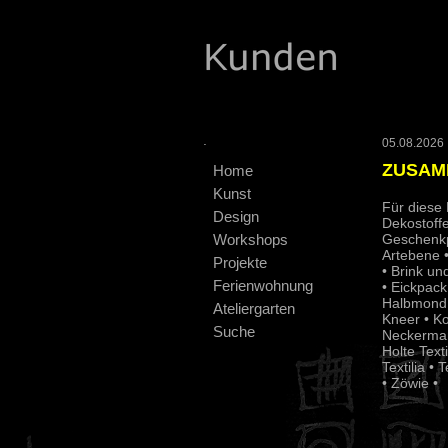
.
05.08.2026 :
ZUSAM
Home
Kunst
Für diese 
Design
Dekostoff
Workshops
Geschenkp
Artebene •
Projekte
• Brink u
Ferienwohnung
• Eickpack
Halbmond 
Ateliergarten
Kneer • K
Suche
Neckermann
Holte Tex
Textilia •
• Zöwie •