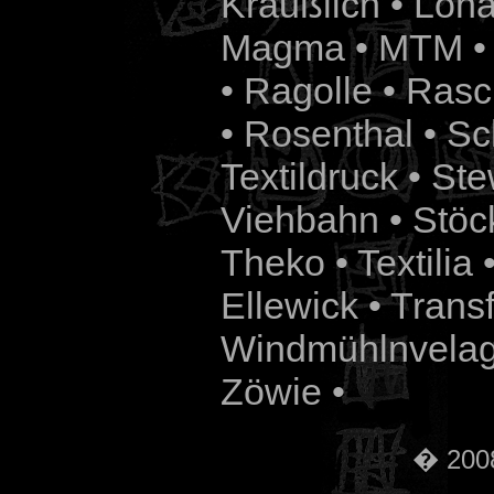
Kräußlich • Loha
Magma • MTM • 
• Ragolle • Rasc
• Rosenthal • Sc
Textildruck • S
Viehbahn •
Stöc
Theko • Textilia 
Ellewick • Trans
Windmühlnvelag
Zöwie •
� 2008