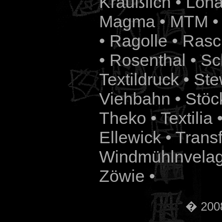
Kräußlich • Loha
Magma • MTM • 
• Ragolle • Rasc
• Rosenthal • Sc
Textildruck • S
Viehbahn •
Stöc
Theko • Textilia 
Ellewick • Trans
Windmühlnvelag
Zöwie •
� 2008