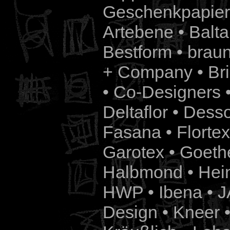
Geschenkpapier
Artebene • Balta 
Bestform • braun
+ Company • B
• Co-Designers 
Deltaflor • Dess
Fasana • Flortex
Garotex • Goethe
Halbmond • Hein
HWP • Ibena • J
Design • Kneer 