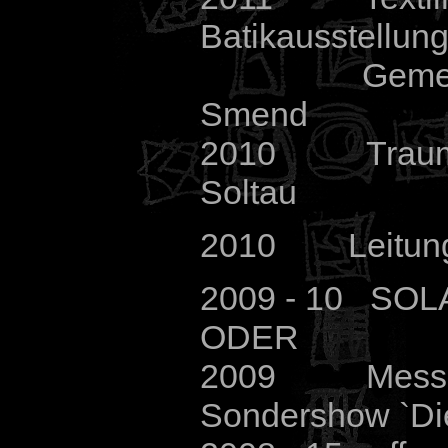
Batikausstellung
Gemei
Smend
2010 Traumpl
Soltau
2010 Leitung d
2009 - 10 SO
ODER
2009 Messe A
Sondershow `Di