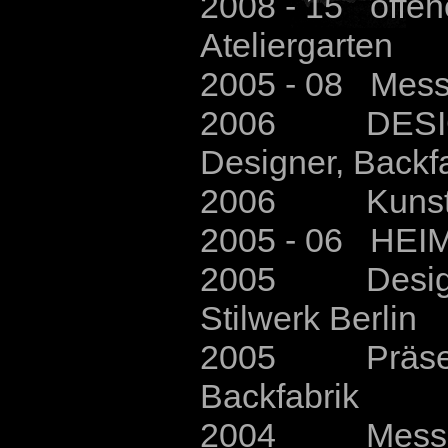
2008
- 15
offene
Ateliergarten
2005 - 08 Mess
2006 DESIGNMA
Designer, Backf
2006 Kunstgen
2005 - 06 HEIM
2005 Design u
Stilwerk Berlin
2005 Präsentat
Backfabrik
2004 Messe A