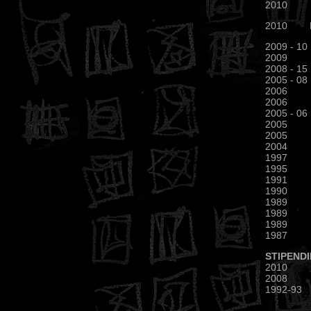
2010 Tra
2010 Leit
2009 - 
2009 Mes
2008
- 15
2005 - 08
2006 DESI
2006 Kun
2005 - 06
2005 Desi
2005 Präs
2004 Me
1997 HEI
1995 Auss
1991 Einz
1990 Phan
1989 Ein
1989 Per
1989 Aus
1987 Aus
STIPEND
2010 Arb
2008 EU-
1992-93 A