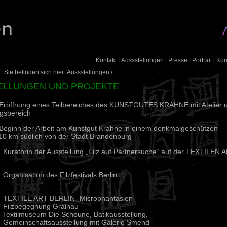
Kontakt
|
Aussstellungen
|
Presse
|
Portrait
|
Ku
: Sie befinden sich hier:
Aussstellungen
/
ELLUNGEN UND PROJEKTE
ffnung eines Teilbereiches des KUNSTGUTES KRAHNE mit Atelier 
ngsbereich
nn der Arbeit am Kunstgut Krahne in einem denkmalgeschützen
0 km südlich von der Stadt Brandenburg
torin der Ausstellung „Filz auf Partnersuche“ auf der TEXTILEN 
nisation des Filzfestivals Berlin
TILE ART BERLIN- Microphantasien
lzbegegnung Grainau
tilmuseum Die Scheune, Batikausstellung,
Gemeinschaftsausstellung mit Galerie Smend