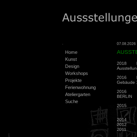
.
07.08.2026 :
AUSST
Home
Kunst
2018 Erö
Design
Ausstellu
Workshops
2016 Begi
Projekte
Gebäude 1
Ferienwohnung
2016 Kura
Ateliergarten
BERLIN
Suche
2015 Orga
2014 TEX
2012 Fi
2011 Tex