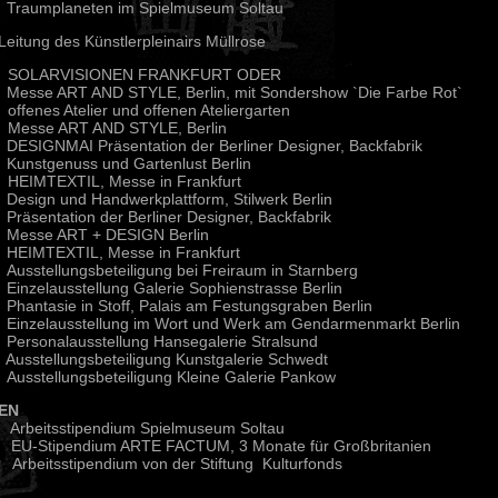
umplaneten im Spielmuseum Soltau
ung des Künstlerpleinairs Müllrose
10 SOLARVISIONEN FRANKFURT ODER
se ART AND STYLE, Berlin, mit Sondershow `Die Farbe Rot`
offenes Atelier und offenen Ateliergarten
 Messe ART AND STYLE, Berlin
GNMAI Präsentation der Berliner Designer, Backfabrik
stgenuss und Gartenlust Berlin
 HEIMTEXTIL, Messe in Frankfurt
gn und Handwerkplattform, Stilwerk Berlin
entation der Berliner Designer, Backfabrik
sse ART + DESIGN Berlin
MTEXTIL, Messe in Frankfurt
tellungsbeteiligung bei Freiraum in Starnberg
elausstellung Galerie Sophienstrasse Berlin
tasie in Stoff, Palais am Festungsgraben Berlin
zelausstellung im Wort und Werk am Gendarmenmarkt Berlin
sonalausstellung Hansegalerie Stralsund
stellungsbeteiligung Kunstgalerie Schwedt
stellungsbeteiligung Kleine Galerie Pankow
IEN
eitsstipendium Spielmuseum Soltau
Stipendium ARTE FACTUM, 3 Monate für Großbritanien
rbeitsstipendium von der Stiftung Kulturfonds