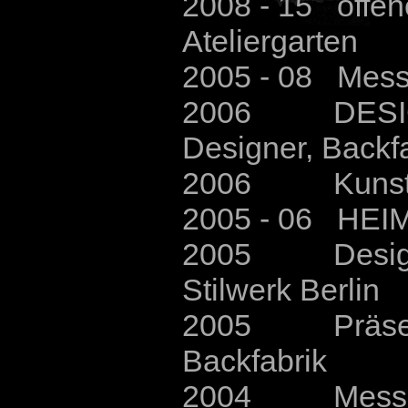
2008
- 15
offene
Ateliergarten
2005 - 08 Mess
2006 DESIGNMA
Designer, Backf
2006 Kunstgen
2005 - 06 HEIM
2005 Design u
Stilwerk Berlin
2005 Präsentat
Backfabrik
2004 Messe A