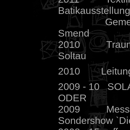
Batikausstellung
Gemei
Smend
2010 Traumpl
Soltau
2010 Leitung d
2009 - 10 SO
ODER
2009 Messe A
Sondershow `Di