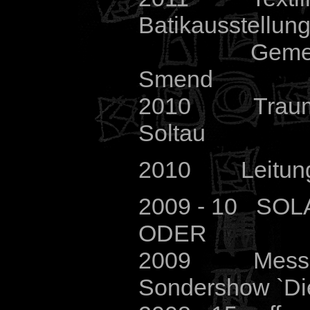
Batikausstellung
Gemei
Smend
2010 Traumpl
Soltau
2010 Leitung d
2009 - 10 SO
ODER
2009 Messe A
Sondershow `Di