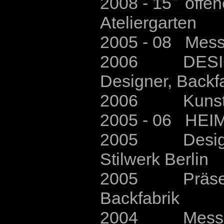
2008
- 15
offene
Ateliergarten
2005 - 08 Mess
2006 DESIGNMA
Designer, Backf
2006 Kunstgen
2005 - 06 HEIM
2005 Design u
Stilwerk Berlin
2005 Präsentat
Backfabrik
2004 Messe A