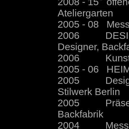
2008
- 15
offene
Ateliergarten
2005 - 08 Mess
2006 DESIGNMA
Designer, Backf
2006 Kunstgen
2005 - 06 HEIM
2005 Design u
Stilwerk Berlin
2005 Präsentat
Backfabrik
2004 Messe A