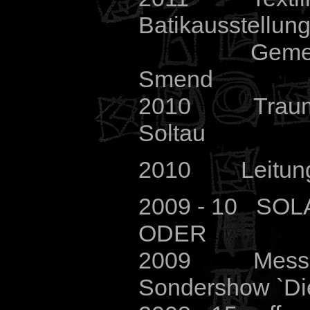
Batikausstellung
Gemei
Smend
2010 Traumpl
Soltau
2010 Leitung d
2009 - 10 SO
ODER
2009 Messe A
Sondershow `Di