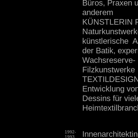
Büros, Praxen u
anderem
KÜNSTLERIN Pap
Naturkunstwerke
künstlerische 
der Batik, exper
Wachsreserve- 
Filzkuns
TEXTILDESIGNE
Entwicklung von
Dessins für vie
Heimtextilbranc
1992-
Innenarchitekti
1993