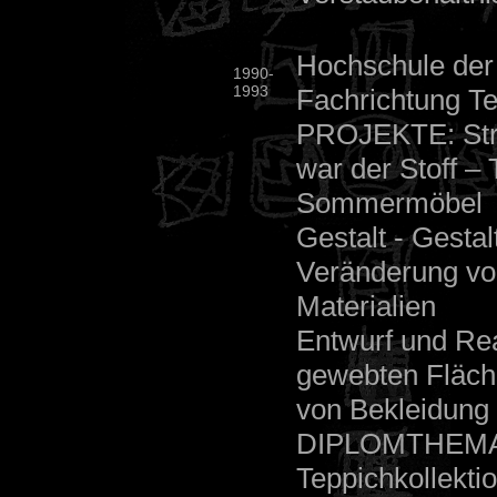
Hochschule der
1990-
1993
Fachrichtung Te
PROJEKTE: Stre
war der Stoff – 
Sommermöbel
Gestalt - Gest
Veränderung von
Materialien
Entwurf und Rea
gewebten Fläche
von Bekleidung
DIPLOMTHEMA: E
Teppichkollekti