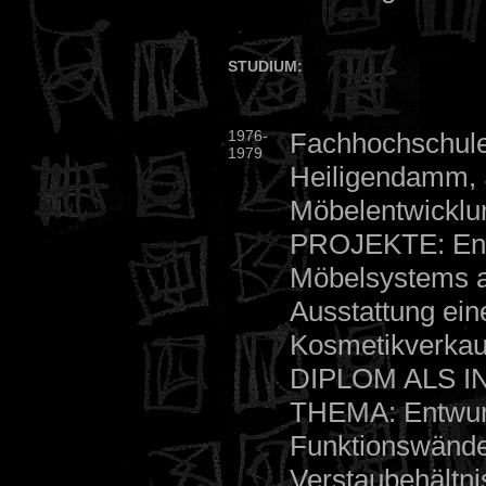
STUDIUM:
1976-
Fachhochschul
1979
Heiligendamm, 
Möbelentwicklu
PROJEKTE: Ent
Möbelsystems a
Ausstattung ein
Kosmetikverkauf
DIPLOM ALS 
THEMA: Entwurf
Funktionswänd
Verstaubehältni