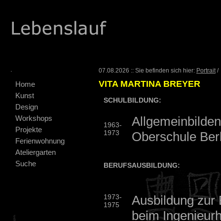
.
07.08.2026 :: Sie befinden sich hier:
Portrait
/
VITA MARTINA BREYER
Home
Kunst
SCHULBILDUNG:
Design
Workshops
Allgemeinbilde
1963-
Projekte
1973
Oberschule Ber
Ferienwohnung
Ateliergarten
Suche
BERUFSAUSBILDUNG:
1973-
Ausbildung zur
1975
beim Ingenieur