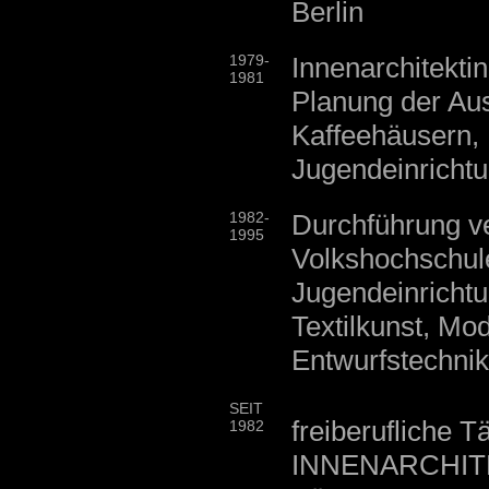
Berlin
1979-
Innenarchitektin
1981
Planung der Aus
Kaffeehäusern, 
Jugendeinricht
1982-
Durchführung v
1995
Volkshochschul
Jugendeinricht
Textilkunst, Mo
Entwurfstechni
SEIT
freiberufliche Tä
1982
INNENARCHITEK