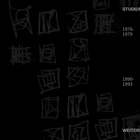
STUDIU
1976-
1979
1990-
1993
WEITER