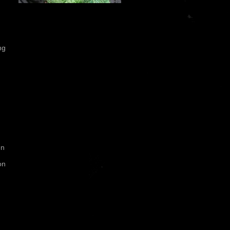
ng
en
on