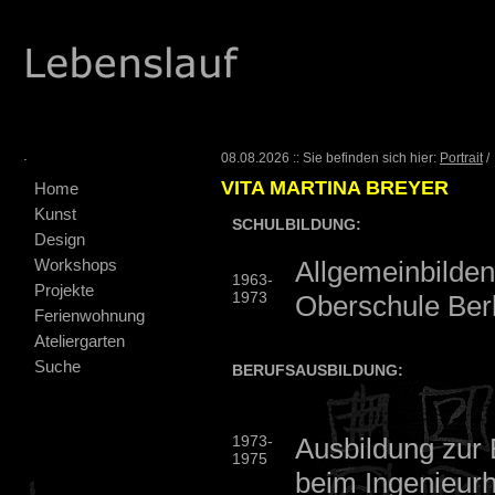
.
08.08.2026 :: Sie befinden sich hier:
Portrait
/
VITA MARTINA BREYER
Home
Kunst
SCHULBILDUNG:
Design
Workshops
Allgemeinbilde
1963-
Projekte
1973
Oberschule Ber
Ferienwohnung
Ateliergarten
Suche
BERUFSAUSBILDUNG:
1973-
Ausbildung zur
1975
beim Ingenieur