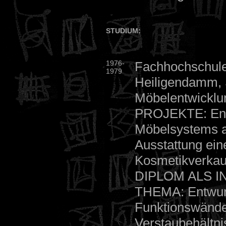
STUDIUM:
1976-
Fachhochschul
1979
Heiligendamm, 
Möbelentwicklu
PROJEKTE: Ent
Möbelsystems a
Ausstattung ein
Kosmetikverkauf
DIPLOM ALS 
THEMA: Entwurf
Funktionswänd
Verstaubehältni