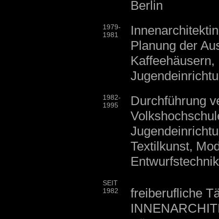
Berlin
1979-
Innenarchitektin
1981
Planung der Aus
Kaffeehäusern, 
Jugendeinricht
1982-
Durchführung v
1995
Volkshochschul
Jugendeinricht
Textilkunst, Mo
Entwurfstechni
SEIT
freiberufliche Tä
1982
INNENARCHITEK