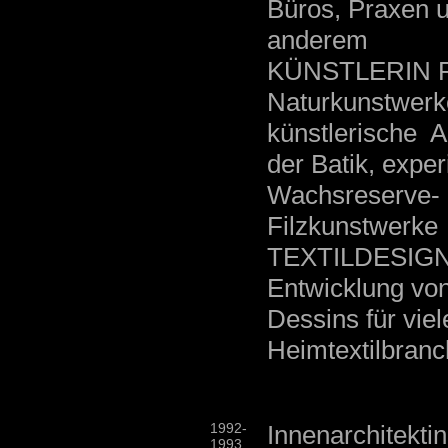
Büros, Praxen u
anderem
KÜNSTLERIN Pap
Naturkunstwerke
künstlerische 
der Batik, exper
Wachsreserve- 
Filzkuns
TEXTILDESIGNE
Entwicklung von
Dessins für vie
Heimtextilbranc
1992-
Innenarchitekti
1993