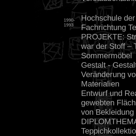
Hochschule der
1990-
1993
Fachrichtung Te
PROJEKTE: Stre
war der Stoff – 
Sommermöbel
Gestalt - Gest
Veränderung von
Materialien
Entwurf und Rea
gewebten Fläche
von Bekleidung
DIPLOMTHEMA: E
Teppichkollekti