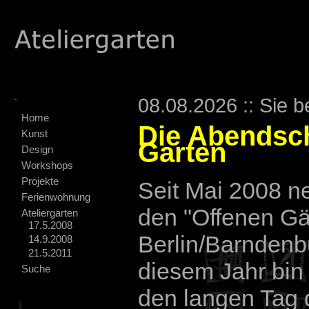
.
08.08.2026 :: Sie b
Home
Die Abendsc
Kunst
Garten
Design
Workshops
Projekte
Seit Mai 2008 n
Ferienwohnung
den "Offenen Gä
Ateliergarten
17.5.2008
Berlin/Barndenbu
14.9.2008
21.5.2011
diesem Jahr bin 
Suche
den langen Tag 