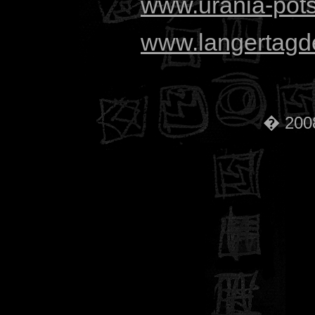
www.urania-pot
www.langertagde
� 2008