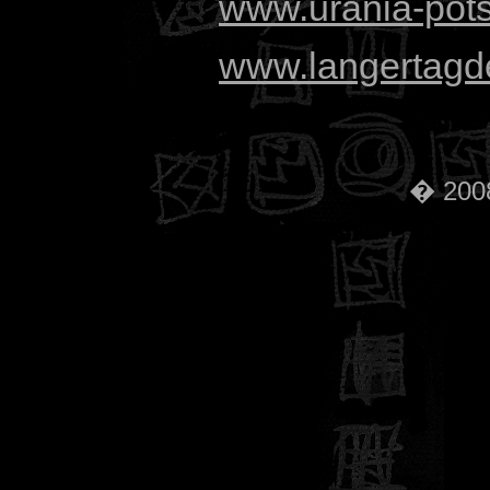
www.urania-pot
www.langertagde
� 2008