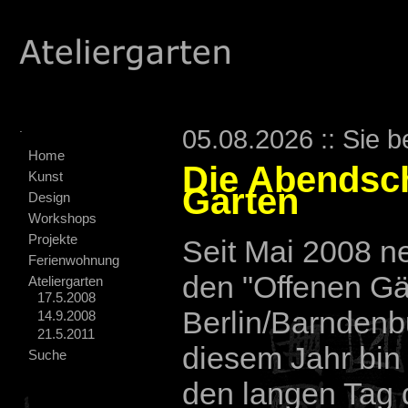
.
05.08.2026 :: Sie b
Home
Die Abendsc
Kunst
Garten
Design
Workshops
Projekte
Seit Mai 2008 n
Ferienwohnung
den "Offenen Gä
Ateliergarten
17.5.2008
Berlin/Barndenbu
14.9.2008
21.5.2011
diesem Jahr bin 
Suche
den langen Tag 