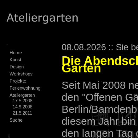
.
08.08.2026 :: Sie b
Home
Die Abendsc
Kunst
Garten
Design
Workshops
Projekte
Seit Mai 2008 n
Ferienwohnung
den "Offenen Gä
Ateliergarten
17.5.2008
Berlin/Barndenbu
14.9.2008
21.5.2011
diesem Jahr bin 
Suche
den langen Tag 