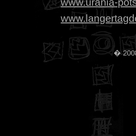
www.urania-pot
www.langertagde
� 2008