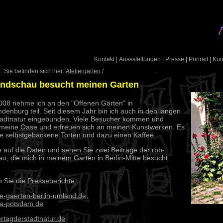
Kontakt
|
Aussstellungen
|
Presse
|
Portrait
|
Ku
: Sie befinden sich hier:
Ateliergarten
/
endschau besucht meinen Garten
2008 nehme ich an den "Offenen Gärten" in
ndenburg teil. Seit diesem Jahr bin ich auch in den langen
tadtnatur eingebunden. Viele Besucher kommen und
meine Oase und erfreuen sich an meinen Kunstwerken. Es
re selbstgebackene Torten und dazu einen Kaffee.
e auf die Daten und sehen Sie zwei Beiträge der rbb-
u, die mich in meinem Garten in Berlin-Mitte besucht
n Sie die
Presseberichte
.
e-gaerten-berlin-umland.de
,
a-potsdam.de
rtagderstadtnatur.de