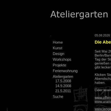
.
05.08.2026 :
Die Ab
Home
Kunst
Seit Mai 
Design
Berlin/Bar
Workshops
Tag der S
genießen 
Projekte
gibt lecke
Ferienwohnung
Klicken Si
Ateliergarten
Abendscha
17.5.2008
haben.
14.9.2008
Oder lese
21.5.2011
Suche
www.offen
www.urani
www.lange