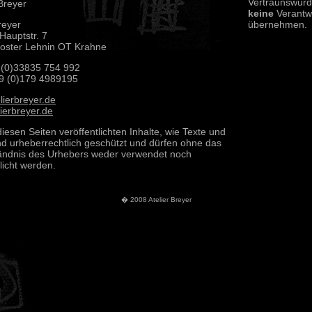
Vertraunswürdi
Breyer
keine
Verantwo
reyer
übernehmen.
Hauptstr. 7
oster Lehnin OT Krahne
 (0)33835 754 992
49 (0)179 4989195
lierbreyer.de
ierbreyer.de
diesen Seiten veröffentlichten Inhalte, wie Texte und
ind urheberrechtlich geschützt und dürfen ohne das
ändnis des Urhebers weder verwendet noch
licht werden.
� 2008 Atelier Breyer