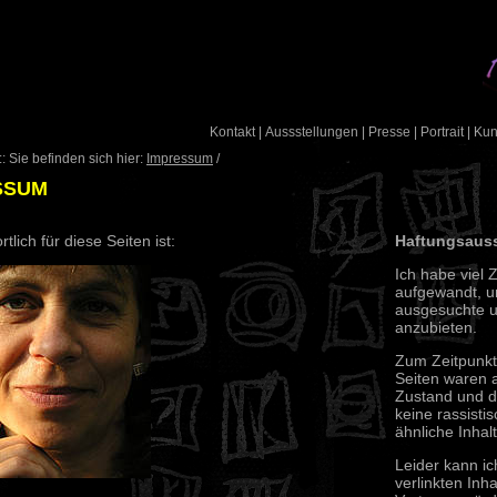
Kontakt
|
Aussstellungen
|
Presse
|
Portrait
|
Ku
: Sie befinden sich hier:
Impressum
/
SSUM
tlich für diese Seiten ist:
Haftungsaus
Ich habe viel 
aufgewandt, u
ausgesuchte un
anzubieten.
Zum Zeitpunkt 
Seiten waren a
Zustand und di
keine rassisti
ähnliche Inhalt
Leider kann ic
verlinkten Inha