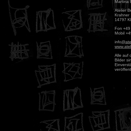
Martina 
Atelier B
Krahner 
14797 Kl
Fon +49
Mobil +
info
@ate
www.atel
Alle auf 
Bilder s
Einverst
veröffent