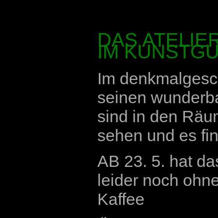
DAS ATELIE
IM KUNSTG
Im denkmalgesch
seinen wunderba
sind in den Räu
sehen und es fi
AB 23. 5. hat da
leider noch ohn
Kaffee