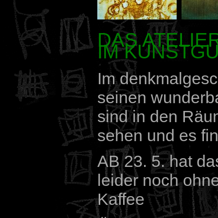
DAS ATELIE
IM KUNSTG
Im denkmalgesch
seinen wunderba
sind in den Räu
sehen und es fi
AB 23. 5. hat da
leider noch ohn
Kaffee