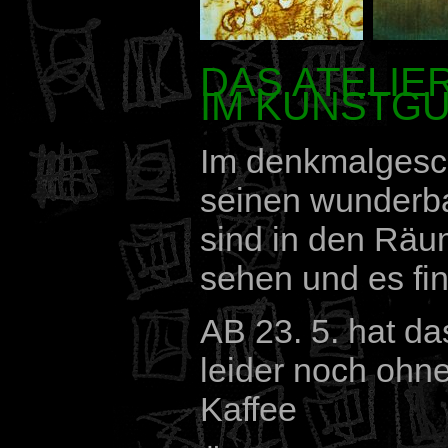
DAS ATELIE
IM KUNSTG
Im denkmalgesch
seinen wunderba
sind in den Räu
sehen und es fi
AB 23. 5. hat da
leider noch ohn
Kaffee