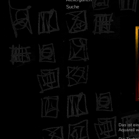
Suche
Das ist ei
Aquarell wi