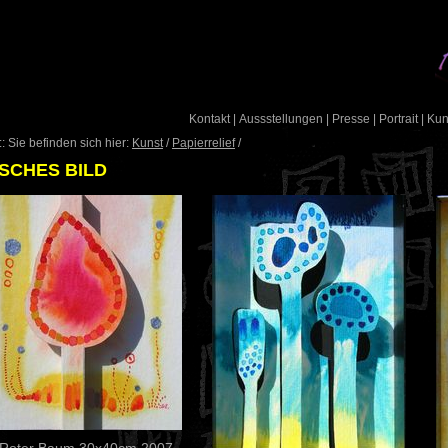
Kontakt
|
Aussstellungen
|
Presse
|
Portrait
|
Ku
: Sie befinden sich hier:
Kunst
/
Papierrelief
/
SCHES BILD