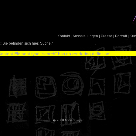
Kontakt
|
Aussstellungen
|
Presse
|
Portrait
|
Ku
: Sie befinden sich hier:
Suche
/
ontent Element type "search" has no rendering definition!
� 2008 Atelier Breyer