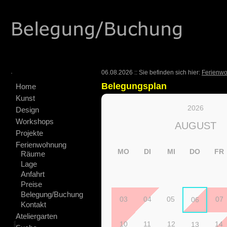
.
06.08.2026 :: Sie befinden sich hier:
Ferienw
Belegungsplan
Home
Kunst
2026
Design
Workshops
AUGUST
Projekte
Ferienwohnung
MO
DI
MI
DO
FR
Räume
Lage
Anfahrt
Preise
Belegung/Buchung
03
04
05
07
06
Kontakt
Ateliergarten
10
11
12
14
13