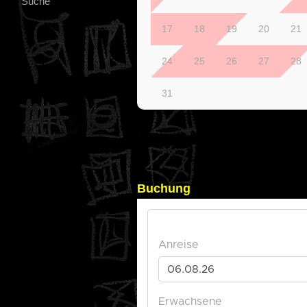
Suche
17
18
19
20
21
24
25
26
27
28
31
Buchung