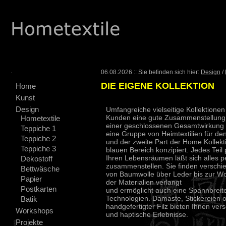
.
06.08.2026 :: Sie befinden sich hier:
Design
/
DIE EIGENE KOLLEKTION
Home
Kunst
Design
Umfangreiche vielseitige Kollektione
Kunden eine gute Zusammenstellung m
Hometextile
einer geschlossenen Gesamtwirkung 
Teppiche 1
eine Gruppe von Heimtextilien für d
Teppiche 2
und der zweite Part der Home Kollekti
Teppiche 3
blauen Bereich konzipiert. Jedes Teil
Ihren Lebensräumen läßt sich alles p
Dekostoff
zusammenstellen. Sie finden verschie
Bettwäsche
von Baumwolle über Leder bis zur Woll
Papier
der Materialien verlangt
Postkarten
und ermöglicht auch eine Spannbreit
Technologien. Damaste, Stickereien 
Batik
handgefertigter Filz bieten Ihnen ver
Workshops
und haptische Erlebnisse.
Projekte