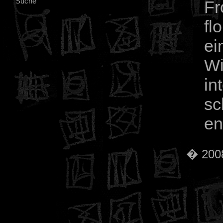
Suche
Fr
fl
ei
Wi
in
sc
en
� 2008