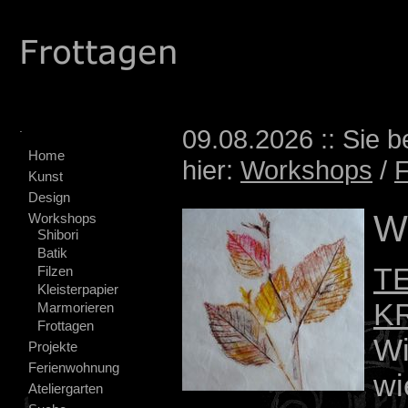
.
09.08.2026 :: Sie b
Home
hier:
Workshops
/
F
Kunst
Design
Wu
Workshops
Shibori
Batik
T
Filzen
Kleisterpapier
K
Marmorieren
Frottagen
Wi
Projekte
Ferienwohnung
wi
Ateliergarten