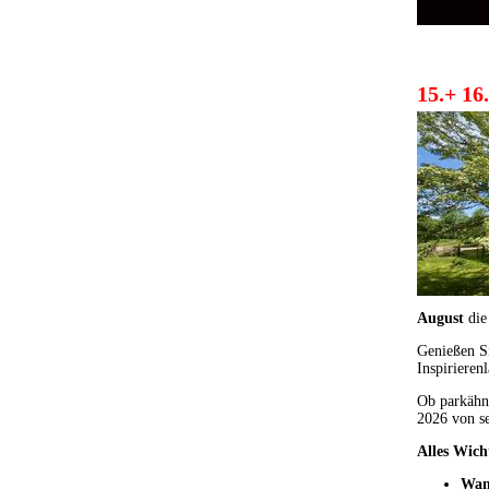
15.+ 16
August
die
Genießen Si
Inspirierenl
Ob parkähnl
2026 von se
Alles Wich
Wan