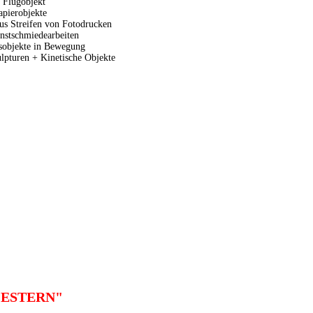
 Flugobjekt
apierobjekte
aus Streifen von Fotodrucken
stschmiedearbeiten
sobjekte in Bewegung
lpturen + Kinetische Objekte
 GESTERN"