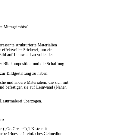
ve Mittagsimbiss)
ressante strukturierte Materialien
 effektvoller Stickerei, um ein
 Bild auf Leinwand zu vollenden.
ber Bildkomposition und die Schaffung
zur Bildgestaltung zu haben.
iche und andere Materialien, die sich mit
nd befestigen sie auf Leinwand (Nähen
 Lasurmalerei überzogen.
in:
 („Go Create“),1 Kiste mit
farbe (Boesner), einfaches Gelmedium,