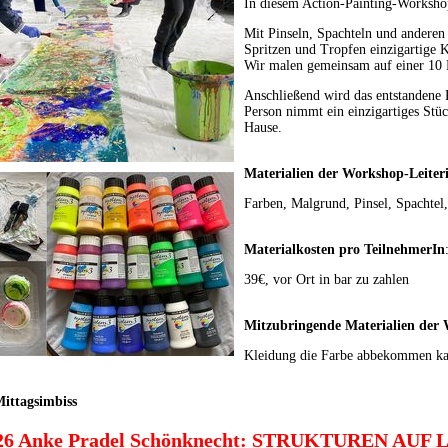
In diesem Action-Painting-Workshop
Mit Pinseln, Spachteln und andere
Spritzen und Tropfen einzigartige 
Wir malen gemeinsam auf einer 10
Anschließend wird das entstandene K
Person nimmt ein einzigartiges St
Hause.
Materialien der Workshop-Leiter
Farben, Malgrund, Pinsel, Spachtel,
Materialkosten pro TeilnehmerIn
39€, vor Ort in bar zu zahlen
Mitzubringende Materialien der
Kleidung die Farbe abbekommen k
Mittagsimbiss
2026 Anke Pradel Schönknecht: STRUKTUREN AU