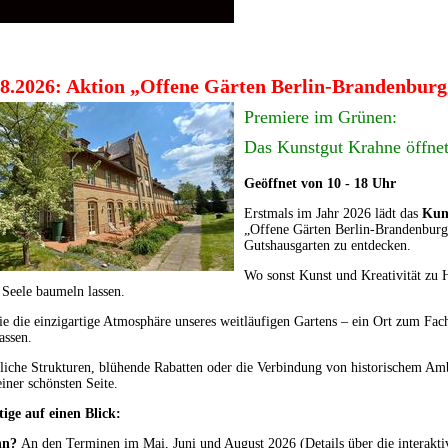
.8.2026: Aktion „Offene Gärten Berlin-Brandenburg
Premiere im Grünen:
Das Kunstgut Krahne öffnet
Geöffnet von 10 - 18 Uhr
Erstmals im Jahr 2026 lädt das
Kun
„Offene Gärten Berlin-Brandenburg
Gutshausgarten zu entdecken.
Wo sonst Kunst und Kreativität zu 
 Seele baumeln lassen.
e die einzigartige Atmosphäre unseres weitläufigen Gartens – ein Ort zum Fa
assen.
iche Strukturen, blühende Rabatten oder die Verbindung von historischem Amb
iner schönsten Seite.
tige auf einen Blick:
n?
An den Terminen im Mai, Juni und August 2026 (Details über
die interakti