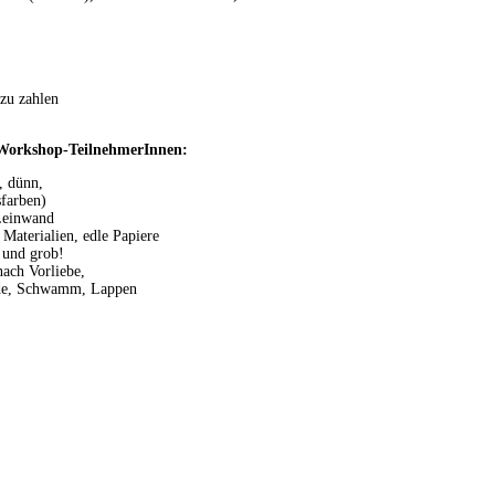
:
 zu zahlen
 Workshop-TeilnehmerInnen:
k, dünn,
sfarben)
 Leinwand
 Materialien, edle Papiere
k und grob!
nach Vorliebe,
nde, Schwamm, Lappen