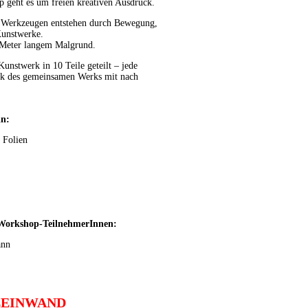
 geht es um freien kreativen Ausdruck.
n Werkzeugen entstehen durch Bewegung,
Kunstwerke.
 Meter langem Malgrund.
unstwerk in 10 Teile geteilt – jede
ück des gemeinsamen Werks mit nach
in:
 Folien
:
 Workshop-TeilnehmerInnen:
ann
F LEINWAND