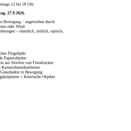
onntags 12 bis 18 Uhr
tag, 27.9.2026.
in Bewegung – angetrieben durch
smus oder Wind.
nbezogen – räumlich, zeitlich, optisch,
ches Flugobjekt
e Papierobjekte
ion aus Streifen von Fotodrucken
 Kunstschmiedearbeiten
 Glasobjekte in Bewegung
gskulpturen + Kinetische Objekte