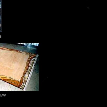
d
HWP