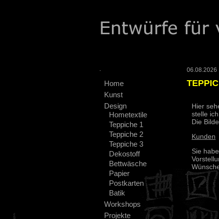
.
06.08.2026 :
TEPPIC
Home
Kunst
Design
Hier seh
stelle i
Hometextile
Die Bilde
Teppiche 1
Teppiche 2
Kunden
Teppiche 3
Sie habe
Dekostoff
Vorstell
Bettwäsche
Wünschen
Papier
Postkarten
Batik
Workshops
Projekte