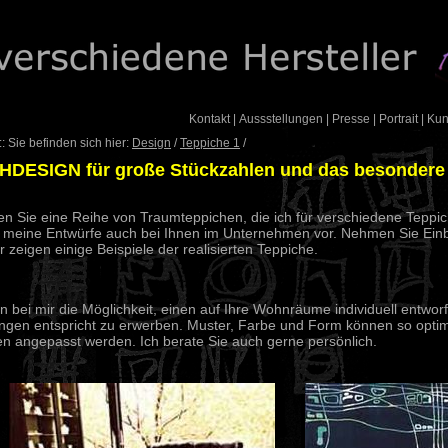
Kontakt
|
Aussstellungen
|
Presse
|
Portrait
|
Ku
: Sie befinden sich hier:
Design
/
Teppiche 1
/
HDESIGN für große Stückzahlen und das besondere 
en Sie eine Reihe von Traumteppichen, die ich für verschiedene Tepp
ch meine Entwürfe auch bei Ihnen im Unternehmen vor. Nehmen Sie Einb
r zeigen einige Beispiele der realisierten Teppiche.
n bei mir die Möglichkeit, einen auf Ihre Wohnräume individuell entwo
ungen entspricht zu erwerben. Muster, Farbe und Form können so opti
 angepasst werden. Ich berate Sie auch gerne persönlich.