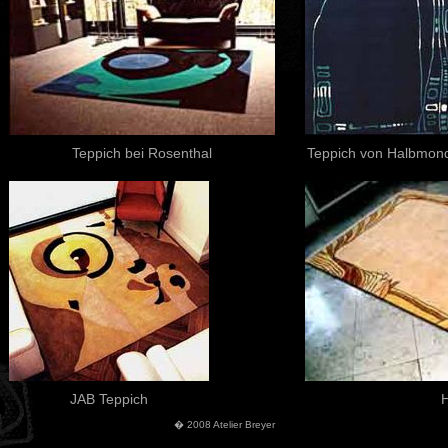
Teppich bei Rosenthal
Teppich von Halbmon
JAB Teppich
� 2008 Atelier Breyer