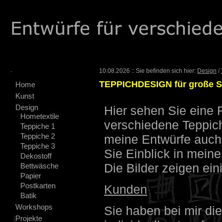
.
10.08.2026 :: Sie befinden sich hier:
Design
/
TEPPICHDESIGN für große St
Home
Kunst
Design
Hier sehen Sie eine 
Hometextile
verschiedene Teppich
Teppiche 1
Teppiche 2
meine Entwürfe auch
Teppiche 3
Sie Einblick in mein
Dekostoff
Die Bilder zeigen ein
Bettwäsche
Papier
Postkarten
Kunden
Batik
Workshops
Sie haben bei mir di
Projekte