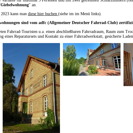
e Variante für maximal 3 Personen und mit zwei getrennten Schlafzimmern (o
"
Giebelwohnung
" an.
t 2023 kann man
diese hier buchen
(siehe im im Menü links).
wohnungen sind vom adfc (Allgemeiner Deutscher Fahrrad-Club) zertifizi
eten Fahrrad-Touristen u.a. einen abschließbaren Fahrradraum, Raum zum Tro
ung eines Reparatursets und Kontakt zu einer Fahrradwerkstatt, gesicherte Lad