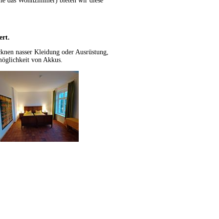
hne das Wohnzimmer) bieten wir diese
ert.
cknen nasser Kleidung oder Ausrüstung,
emöglichkeit von Akkus.