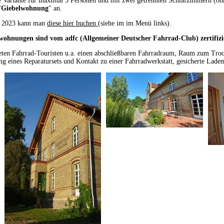
e Variante für maximal 3 Personen und mit zwei getrennten Schlafzimmern (o
"
Giebelwohnung
" an.
t 2023 kann man
diese hier buchen
(siehe im im Menü links).
wohnungen sind vom adfc (Allgemeiner Deutscher Fahrrad-Club) zertifizi
eten Fahrrad-Touristen u.a. einen abschließbaren Fahrradraum, Raum zum Tro
ung eines Reparatursets und Kontakt zu einer Fahrradwerkstatt, gesicherte Lad