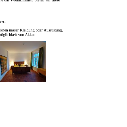
hne das Wohnzimmer) bieten wir diese
ert.
cknen nasser Kleidung oder Ausrüstung,
emöglichkeit von Akkus.