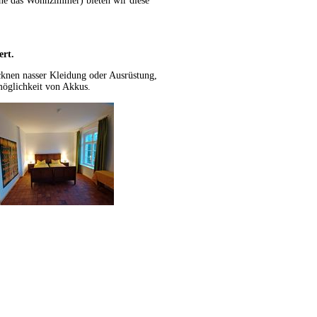
hne das Wohnzimmer) bieten wir diese
ert.
cknen nasser Kleidung oder Ausrüstung,
emöglichkeit von Akkus.