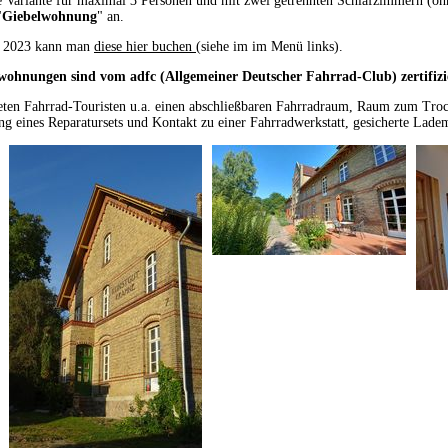
e Variante für maximal 3 Personen und mit zwei getrennten Schlafzimmern (o
"
Giebelwohnung
" an.
t 2023 kann man
diese hier buchen
(siehe im im Menü links).
wohnungen sind vom adfc (Allgemeiner Deutscher Fahrrad-Club) zertifizi
eten Fahrrad-Touristen u.a. einen abschließbaren Fahrradraum, Raum zum Tro
ung eines Reparatursets und Kontakt zu einer Fahrradwerkstatt, gesicherte Lad