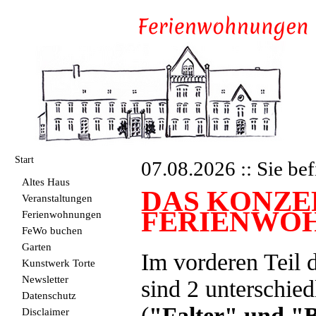
Start
07.08.2026 :: Sie bef
Altes Haus
DAS KONZE
Veranstaltungen
FERIENWO
Ferienwohnungen
FeWo buchen
Garten
Im vorderen Teil 
Kunstwerk Torte
Newsletter
sind 2 unterschie
Datenschutz
(
"Falter" und "
Disclaimer