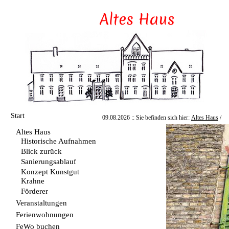
Start
09.08.2026 :: Sie befinden sich hier:
Altes Haus
/
Altes Haus
Historische Aufnahmen
Blick zurück
Sanierungsablauf
Konzept Kunstgut
Krahne
Förderer
Veranstaltungen
Ferienwohnungen
FeWo buchen