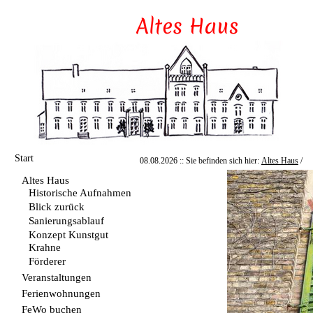
Start
08.08.2026 :: Sie befinden sich hier:
Altes Haus
/
Altes Haus
Historische Aufnahmen
Blick zurück
Sanierungsablauf
Konzept Kunstgut
Krahne
Förderer
Veranstaltungen
Ferienwohnungen
FeWo buchen