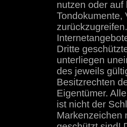
nutzen oder auf 
Tondokumente, 
zurückzugreifen.
Internetangebot
Dritte geschütz
unterliegen un
des jeweils gül
Besitzrechten d
Eigentümer. All
ist nicht der Sc
Markenzeichen n
geschützt sind! D