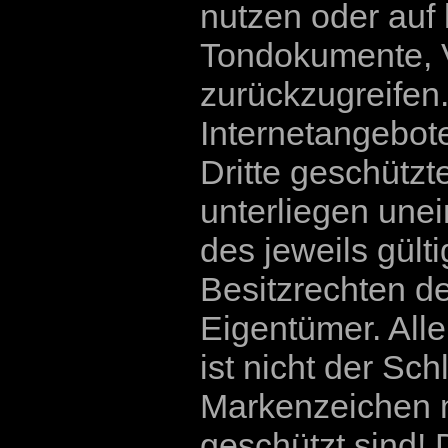
nutzen oder auf 
Tondokumente, 
zurückzugreifen.
Internetangebot
Dritte geschütz
unterliegen un
des jeweils gül
Besitzrechten d
Eigentümer. All
ist nicht der Sc
Markenzeichen n
geschützt sind! D