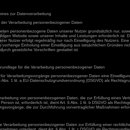
meines zur Datenverarbeitung
 der Verarbeitung personenbezogener Daten
eiten personenbezogene Daten unserer Nutzer grundsätzlich nur, soweit
ähigen Website sowie unserer Inhalte und Leistungen erforderlich ist.
rer Nutzer erfolgt regelmäßig nur nach Einwilligung des Nutzers. Eine 
 vorherige Einholung einer Einwilligung aus tatsächlichen Gründen nich
durch gesetzliche Vorschriften gestattet ist.
grundlage für die Verarbeitung personenbezogener Daten
r für Verarbeitungsvorgänge personenbezogener Daten eine Einwilligun
 6 Abs. 1 lit. a EU-Datenschutzgrundverordnung (DSGVO) als Rechtsgru
rarbeitung von personenbezogenen Daten, die zur Erfüllung eines Vert
 Person ist, erforderlich ist, dient Art. 6 Abs. 1 lit. b DSGVO als Rechtsg
ungsvorgänge, die zur Durchführung vorvertraglicher Maßnahmen erford
e Verarbeitung personenbezogener Daten zur Erfüllung einer rechtlichen 
rnehmen unterliegt, dient Art. 6 Abs. 1 lit. c DSGVO als Rechtsgrundla