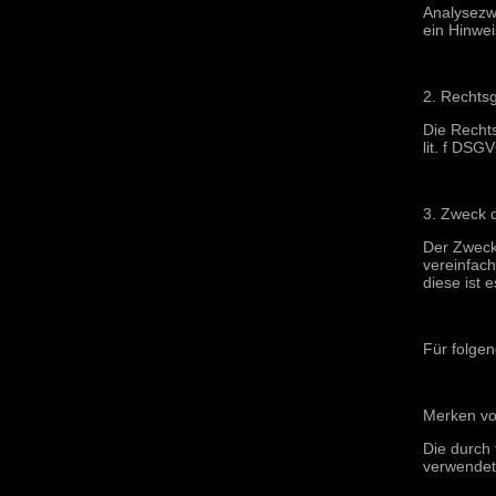
Analysezw
ein Hinwe
2. Rechtsg
Die Recht
lit. f DSG
3. Zweck 
Der Zweck
vereinfac
diese ist 
Für folge
Merken vo
Die durch
verwendet