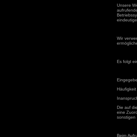
Unsere We
aufrufend
Betriebssy
eindeutige
Wir verwe
ermöglich
Es folgt e
Eingegebe
Häufigkeit
Inanspruc
Die auf d
eine Zuor
sonstigen
Beim Aufr