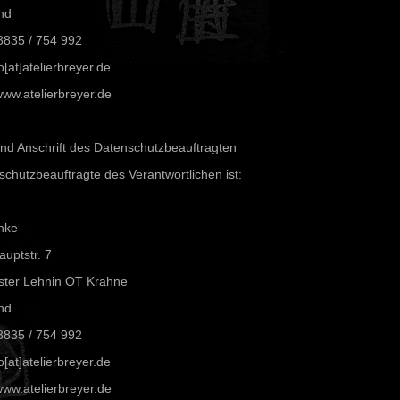
nd
3835 / 754 992
o[at]atelierbreyer.de
ww.atelierbreyer.de
und Anschrift des Datenschutzbeauftragten
chutzbeauftragte des Verantwortlichen ist:
hke
uptstr. 7
ster Lehnin OT Krahne
nd
3835 / 754 992
o[at]atelierbreyer.de
ww.atelierbreyer.de