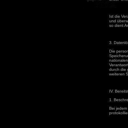
Ist die Ve
und überwi
so dient A
3. Datenl
Die perso
Speicheru
nationale
Verantwort
durch die 
weiteren S
IV. Bereit
1. Beschr
Bei jedem
protokollie