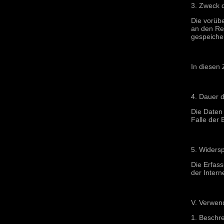
3. Zweck 
Die vorüb
an den Rec
gespeicher
In diesen 
4. Dauer 
Die Daten 
Falle der 
5. Widers
Die Erfass
der Intern
V. Verwen
1. Beschr