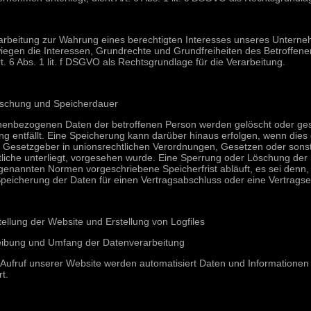
rarbeitung zur Wahrung eines berechtigten Interesses unseres Unterneh
egen die Interessen, Grundrechte und Grundfreiheiten des Betroffenen
rt. 6 Abs. 1 lit. f DSGVO als Rechtsgrundlage für die Verarbeitung.
öschung und Speicherdauer
nenbezogenen Daten der betroffenen Person werden gelöscht oder ges
ng entfällt. Eine Speicherung kann darüber hinaus erfolgen, wenn die
n Gesetzgeber in unionsrechtlichen Verordnungen, Gesetzen oder sonst
liche unterliegt, vorgesehen wurde. Eine Sperrung oder Löschung der
genannten Normen vorgeschriebene Speicherfrist abläuft, es sei denn, d
peicherung der Daten für einen Vertragsabschluss oder eine Vertragser
stellung der Website und Erstellung von Logfiles
eibung und Umfang der Datenverarbeitung
 Aufruf unserer Website werden automatisiert Daten und Informatione
rt.