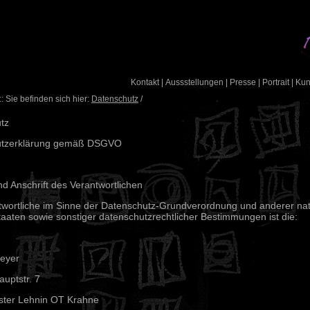
Kontakt
|
Aussstellungen
|
Presse
|
Portrait
|
Ku
: Sie befinden sich hier:
Datenschutz
/
tz
utzerklärung gemäß DSGVO
d Anschrift des Verantwortlichen
twortliche im Sinne der Datenschutz-Grundverordnung und anderer nat
taaten sowie sonstiger datenschutzrechtlicher Bestimmungen ist die:
reyer
uptstr. 7
ster Lehnin OT Krahne