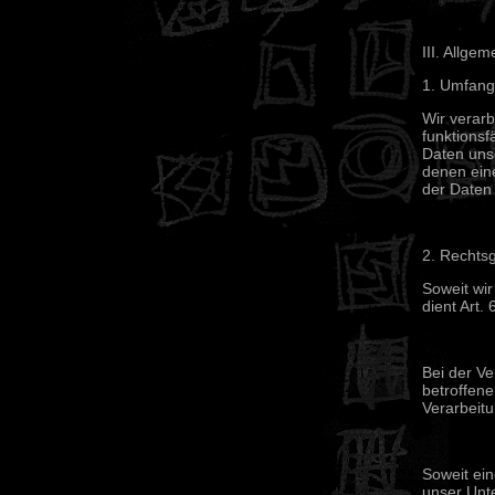
III. Allge
1. Umfang
Wir verarb
funktionsf
Daten unse
denen eine
der Daten 
2. Rechts
Soweit wi
dient Art.
Bei der Ve
betroffene
Verarbeit
Soweit ein
unser Unte