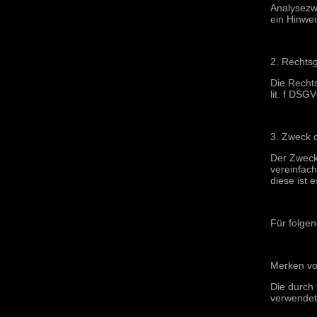
Analysezw
ein Hinwe
2. Rechtsg
Die Recht
lit. f DSG
3. Zweck 
Der Zweck
vereinfac
diese ist 
Für folge
Merken vo
Die durch
verwendet