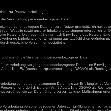
meines zur Datenverarbeitung
 der Verarbeitung personenbezogener Daten
eiten personenbezogene Daten unserer Nutzer grundsätzlich nur, soweit
ähigen Website sowie unserer Inhalte und Leistungen erforderlich ist.
rer Nutzer erfolgt regelmäßig nur nach Einwilligung des Nutzers. Eine 
 vorherige Einholung einer Einwilligung aus tatsächlichen Gründen nich
durch gesetzliche Vorschriften gestattet ist.
grundlage für die Verarbeitung personenbezogener Daten
r für Verarbeitungsvorgänge personenbezogener Daten eine Einwilligun
 6 Abs. 1 lit. a EU-Datenschutzgrundverordnung (DSGVO) als Rechtsgru
rarbeitung von personenbezogenen Daten, die zur Erfüllung eines Vert
 Person ist, erforderlich ist, dient Art. 6 Abs. 1 lit. b DSGVO als Rechtsg
ungsvorgänge, die zur Durchführung vorvertraglicher Maßnahmen erford
e Verarbeitung personenbezogener Daten zur Erfüllung einer rechtlichen 
rnehmen unterliegt, dient Art. 6 Abs. 1 lit. c DSGVO als Rechtsgrundla