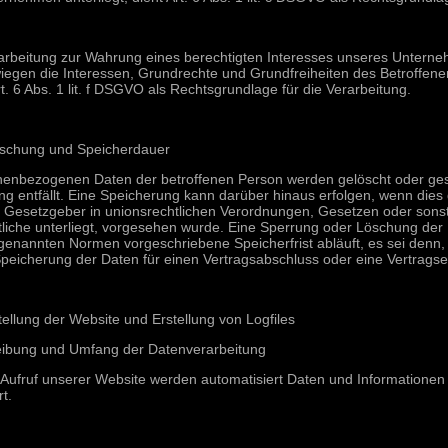
rarbeitung zur Wahrung eines berechtigten Interesses unseres Unterneh
egen die Interessen, Grundrechte und Grundfreiheiten des Betroffenen
rt. 6 Abs. 1 lit. f DSGVO als Rechtsgrundlage für die Verarbeitung.
öschung und Speicherdauer
nenbezogenen Daten der betroffenen Person werden gelöscht oder ges
ng entfällt. Eine Speicherung kann darüber hinaus erfolgen, wenn die
n Gesetzgeber in unionsrechtlichen Verordnungen, Gesetzen oder sonst
liche unterliegt, vorgesehen wurde. Eine Sperrung oder Löschung der
genannten Normen vorgeschriebene Speicherfrist abläuft, es sei denn, d
peicherung der Daten für einen Vertragsabschluss oder eine Vertragser
stellung der Website und Erstellung von Logfiles
eibung und Umfang der Datenverarbeitung
 Aufruf unserer Website werden automatisiert Daten und Informatione
rt.