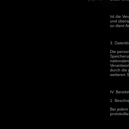
Ist die Ve
und überwi
so dient A
3. Datenl
Die perso
Speicheru
nationale
Verantwort
durch die 
weiteren S
IV. Bereit
1. Beschr
Bei jedem
protokollie