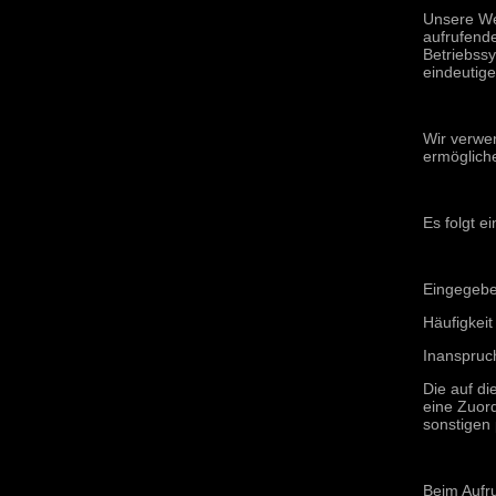
Unsere We
aufrufend
Betriebssy
eindeutige
Wir verwe
ermöglich
Es folgt e
Eingegebe
Häufigkeit
Inanspruc
Die auf d
eine Zuor
sonstigen
Beim Aufr