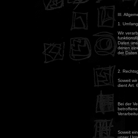
III. Allge
1. Umfang
Wir verarb
funktionsf
Daten unse
denen eine
der Daten 
2. Rechts
Soweit wi
dient Art.
Bei der Ve
betroffene
Verarbeit
Soweit ein
unser Unte