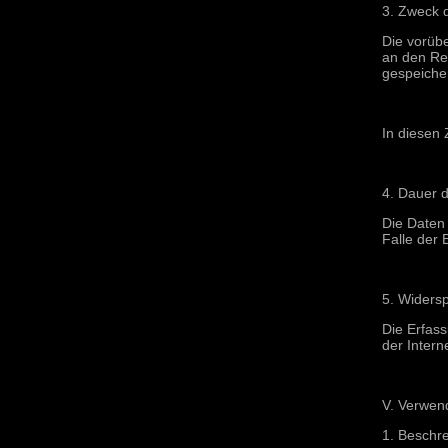
3. Zweck 
Die vorüb
an den Rec
gespeicher
In diesen 
4. Dauer 
Die Daten 
Falle der 
5. Widers
Die Erfass
der Intern
V. Verwen
1. Beschr