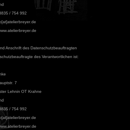
nd
3835 / 754 992
o[at]atelierbreyer.de
ww.atelierbreyer.de
und Anschrift des Datenschutzbeauftragten
chutzbeauftragte des Verantwortlichen ist:
hke
uptstr. 7
ster Lehnin OT Krahne
nd
3835 / 754 992
o[at]atelierbreyer.de
ww.atelierbreyer.de