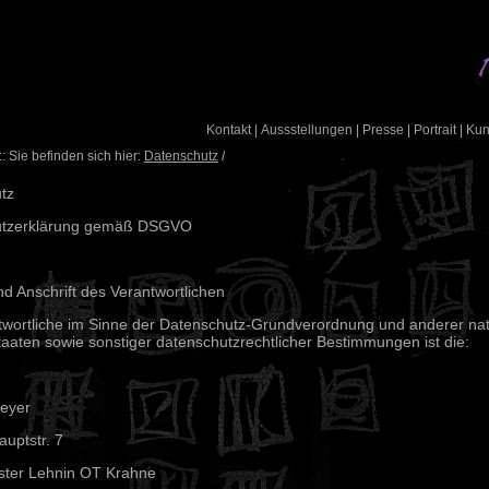
Kontakt
|
Aussstellungen
|
Presse
|
Portrait
|
Ku
: Sie befinden sich hier:
Datenschutz
/
tz
utzerklärung gemäß DSGVO
d Anschrift des Verantwortlichen
twortliche im Sinne der Datenschutz-Grundverordnung und anderer nat
taaten sowie sonstiger datenschutzrechtlicher Bestimmungen ist die:
reyer
uptstr. 7
ster Lehnin OT Krahne