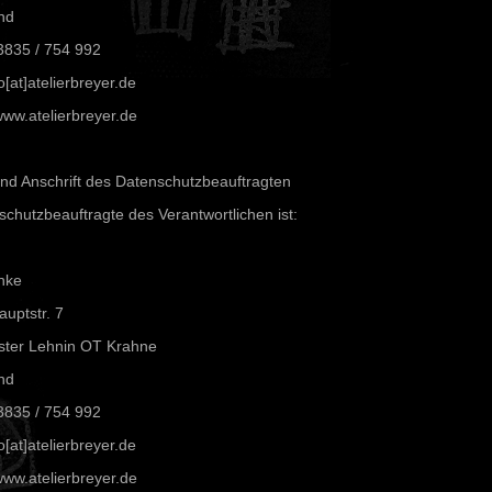
nd
3835 / 754 992
o[at]atelierbreyer.de
ww.atelierbreyer.de
und Anschrift des Datenschutzbeauftragten
chutzbeauftragte des Verantwortlichen ist:
hke
uptstr. 7
ster Lehnin OT Krahne
nd
3835 / 754 992
o[at]atelierbreyer.de
ww.atelierbreyer.de