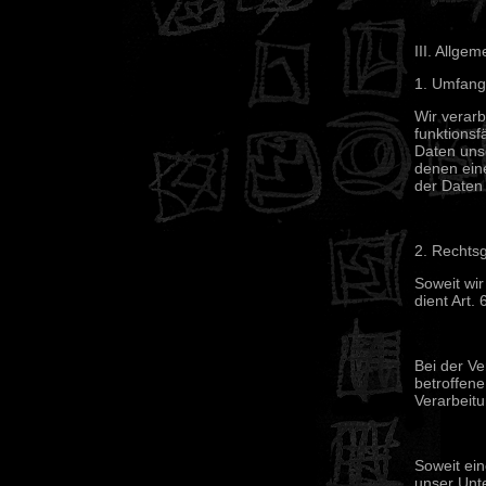
III. Allge
1. Umfang
Wir verarb
funktionsf
Daten unse
denen eine
der Daten 
2. Rechts
Soweit wi
dient Art.
Bei der Ve
betroffene
Verarbeit
Soweit ein
unser Unte