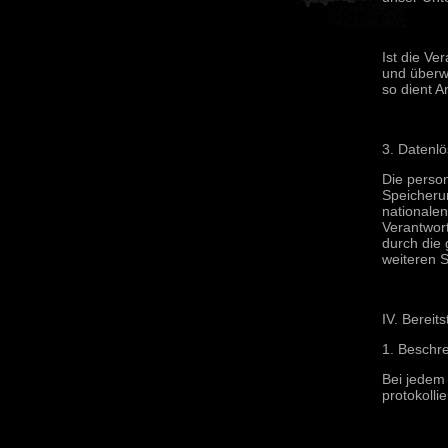
Ist die Ve
und überwi
so dient A
3. Datenl
Die perso
Speicheru
nationale
Verantwort
durch die 
weiteren S
IV. Bereit
1. Beschr
Bei jedem
protokollie