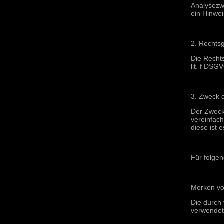
Analysezw
ein Hinwe
2. Rechtsg
Die Recht
lit. f DSG
3. Zweck 
Der Zweck
vereinfac
diese ist 
Für folge
Merken vo
Die durch
verwendet