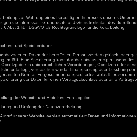
rarbeitung zur Wahrung eines berechtigten Interesses unseres Unterneh
egen die Interessen, Grundrechte und Grundfreiheiten des Betroffenen
rt. 6 Abs. 1 lit. f DSGVO als Rechtsgrundlage für die Verarbeitung.
öschung und Speicherdauer
nenbezogenen Daten der betroffenen Person werden gelöscht oder ges
ng entfällt. Eine Speicherung kann darüber hinaus erfolgen, wenn die
n Gesetzgeber in unionsrechtlichen Verordnungen, Gesetzen oder sonst
liche unterliegt, vorgesehen wurde. Eine Sperrung oder Löschung der
genannten Normen vorgeschriebene Speicherfrist abläuft, es sei denn, d
peicherung der Daten für einen Vertragsabschluss oder eine Vertragser
stellung der Website und Erstellung von Logfiles
eibung und Umfang der Datenverarbeitung
 Aufruf unserer Website werden automatisiert Daten und Informatione
rt.