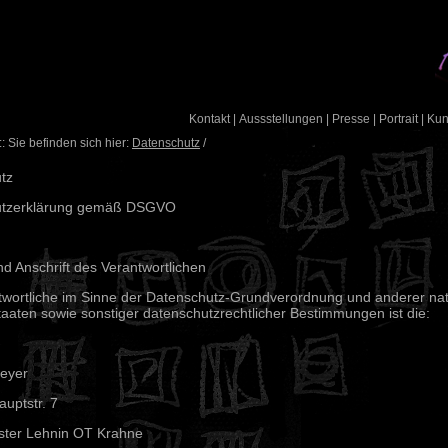
Kontakt
|
Aussstellungen
|
Presse
|
Portrait
|
Ku
: Sie befinden sich hier:
Datenschutz
/
tz
utzerklärung gemäß DSGVO
d Anschrift des Verantwortlichen
twortliche im Sinne der Datenschutz-Grundverordnung und anderer nat
taaten sowie sonstiger datenschutzrechtlicher Bestimmungen ist die:
reyer
uptstr. 7
ster Lehnin OT Krahne