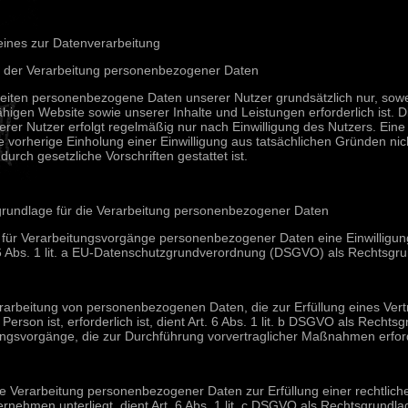
meines zur Datenverarbeitung
 der Verarbeitung personenbezogener Daten
eiten personenbezogene Daten unserer Nutzer grundsätzlich nur, soweit
ähigen Website sowie unserer Inhalte und Leistungen erforderlich ist.
rer Nutzer erfolgt regelmäßig nur nach Einwilligung des Nutzers. Eine 
 vorherige Einholung einer Einwilligung aus tatsächlichen Gründen nich
durch gesetzliche Vorschriften gestattet ist.
grundlage für die Verarbeitung personenbezogener Daten
r für Verarbeitungsvorgänge personenbezogener Daten eine Einwilligun
 6 Abs. 1 lit. a EU-Datenschutzgrundverordnung (DSGVO) als Rechtsgru
rarbeitung von personenbezogenen Daten, die zur Erfüllung eines Vert
 Person ist, erforderlich ist, dient Art. 6 Abs. 1 lit. b DSGVO als Rechtsg
ungsvorgänge, die zur Durchführung vorvertraglicher Maßnahmen erford
e Verarbeitung personenbezogener Daten zur Erfüllung einer rechtlichen 
rnehmen unterliegt, dient Art. 6 Abs. 1 lit. c DSGVO als Rechtsgrundla