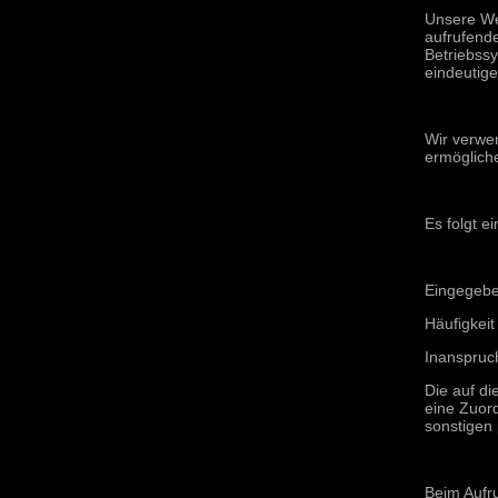
Unsere We
aufrufend
Betriebssy
eindeutige
Wir verwe
ermöglich
Es folgt e
Eingegebe
Häufigkeit
Inanspruc
Die auf d
eine Zuor
sonstigen
Beim Aufr