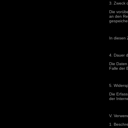
3. Zweck 
Die vorüb
an den Rec
gespeicher
In diesen 
4. Dauer 
Die Daten 
Falle der 
5. Widers
Die Erfass
der Intern
V. Verwen
1. Beschr