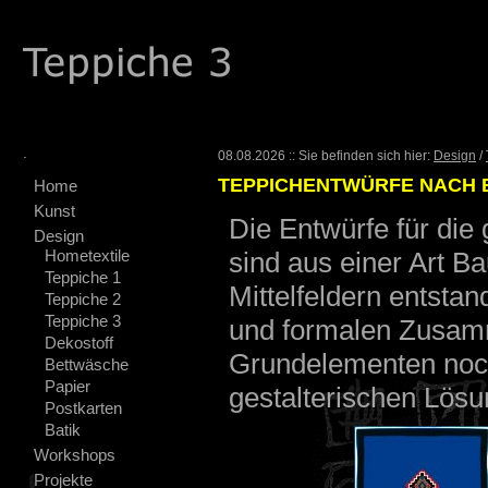
.
08.08.2026 :: Sie befinden sich hier:
Design
/
TEPPICHENTWÜRFE NACH 
Home
Kunst
Die Entwürfe für di
Design
Hometextile
sind aus einer Art B
Teppiche 1
Mittelfeldern entsta
Teppiche 2
Teppiche 3
und formalen Zusam
Dekostoff
Grundelementen noch
Bettwäsche
Papier
gestalterischen Lös
Postkarten
Batik
Workshops
Projekte