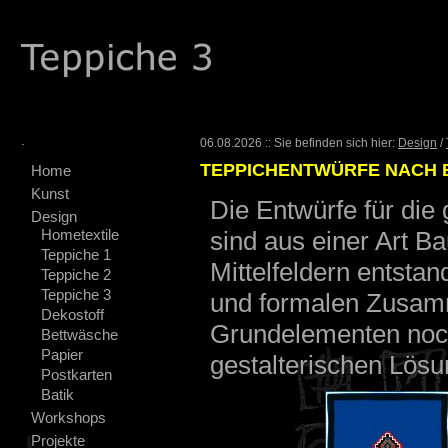
.
06.08.2026 :: Sie befinden sich hier:
Design
/
TEPPICHENTWÜRFE NACH 
Home
Kunst
Die Entwürfe für di
Design
Hometextile
sind aus einer Art B
Teppiche 1
Mittelfeldern entsta
Teppiche 2
Teppiche 3
und formalen Zusam
Dekostoff
Grundelementen noch
Bettwäsche
Papier
gestalterischen Lös
Postkarten
Batik
Workshops
Projekte