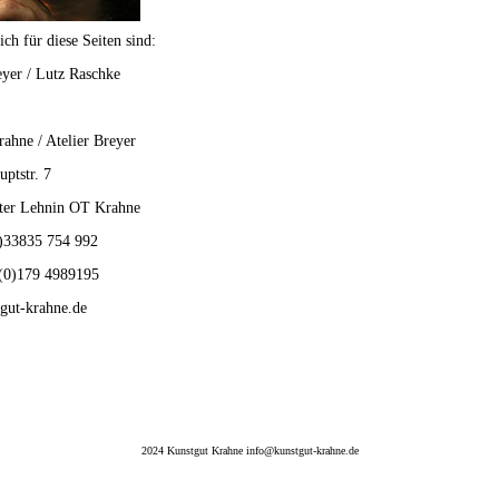
ich für diese Seiten sind:
yer / Lutz Raschke
ahne / Atelier Breyer
ptstr. 7
ter Lehnin OT Krahne
)33835 754 992
(0)179 4989195
gut-krahne.de
2024 Kunstgut Krahne info@kunstgut-krahne.de