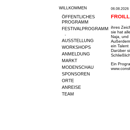
WILLKOMMEN
06.08.2026 :
FROIL
ÖFFENTLICHES
PROGRAMM
ihres Zeic
FESTIVALPROGRAMM
sie hat al
.
Naja, und 
AUSSTELLUNG
Außerdem h
ein Talent
WORKSHOPS
Darüber si
ANMELDUNG
Schließlic
MARKT
Ein Progr
MODENSCHAU
www.cons
SPONSOREN
ORTE
ANREISE
TEAM