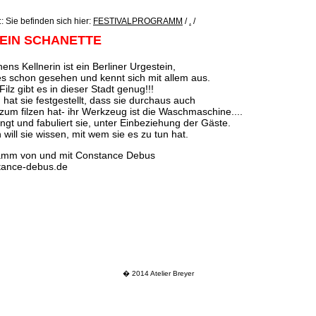
: Sie befinden sich hier:
FESTIVALPROGRAMM
/
.
/
LEIN SCHANETTE
hens Kellnerin ist ein Berliner Urgestein,
les schon gesehen und kennt sich mit allem aus.
Filz gibt es in dieser Stadt genug!!!
at sie festgestellt, dass sie durchaus auch
 zum filzen hat- ihr Werkzeug ist die Waschmaschine....
ngt und fabuliert sie, unter Einbeziehung der Gäste.
h will sie wissen, mit wem sie es zu tun hat.
amm von und mit Constance Debus
tance-debus.de
� 2014 Atelier Breyer